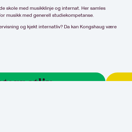
e skole med musikklinje og internat. Her samles
e for musikk med generell studiekompetanse. ​
ervisning og kjekt internatliv? Da kan Kongshaug være
nternatliv
Hvo