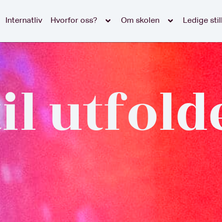
Internatliv
Hvorfor oss?
Om skolen
Ledige stil
il utfold