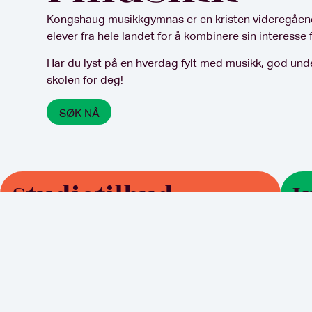
Kongshaug musikkgymnas er en kristen videregåend
elever fra hele landet for å kombinere sin interess
Har du lyst på en hverdag fylt med musikk, god und
skolen for deg! ​
SØK NÅ
Studietilbud
I