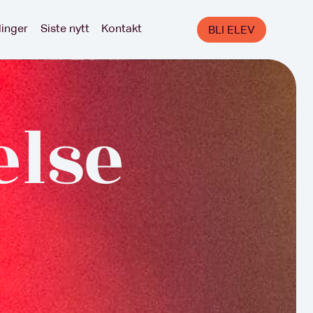
linger
Siste nytt
Kontakt
BLI ELEV
else