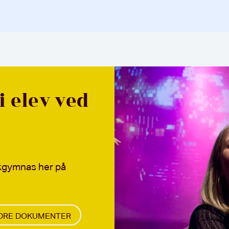
li elev ved
kkgymnas her på
DRE DOKUMENTER