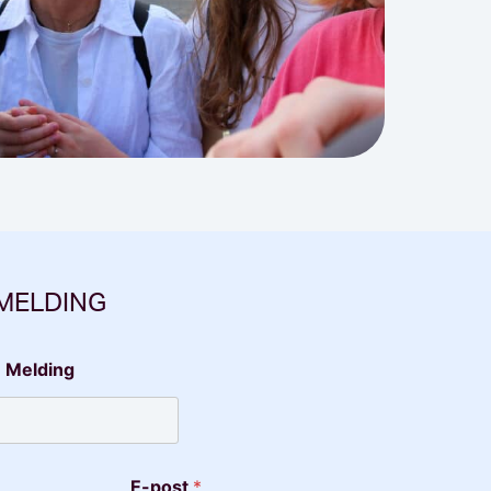
 MELDING
 Melding
E-post
*